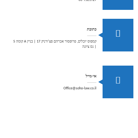
03-9521927
כתובת
קמפוס יובלים, פרופסור אברהם פצ'ורניק 17 | בניין A קומה 5
| נס ציונה
אי-מייל
Office@soho-law.co.il